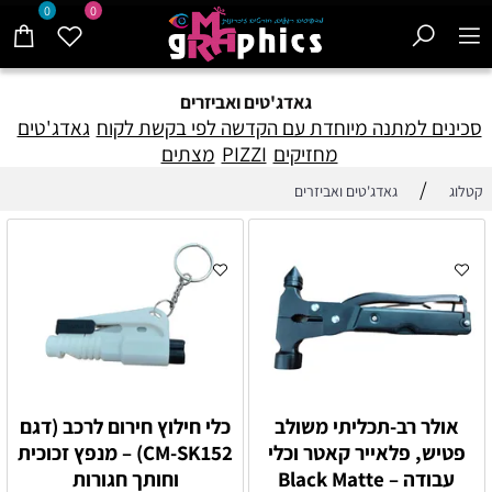
0
0
גאדג'טים ואביזרים
סכינים למתנה מיוחדת עם הקדשה לפי בקשת לקוח
גאדג'טים
מחזיקים
PIZZI
מצתים
/
קטלוג
גאדג'טים ואביזרים
אולר רב-תכליתי משולב
כלי חילוץ חירום לרכב (דגם
פטיש, פלאייר קאטר וכלי
CM-SK152) – מנפץ זכוכית
עבודה – Black Matte
וחותך חגורות