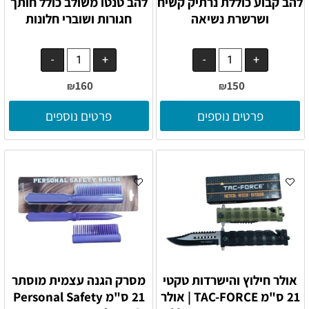
להב קבוע כוללת נרתיק קשיח
להב טנטו משולב כולל חותך
ושרשרת נשיאה
חגורות ושוברי חלונות
160
150
₪
₪
פרטים נוספים
פרטים נוספים
אולר חילוץ והישרדות טקטי
מסרק הגנה עצמית מוסתר
21 ס"מ TAC-FORCE | אולר
21 ס"מ Personal Safety