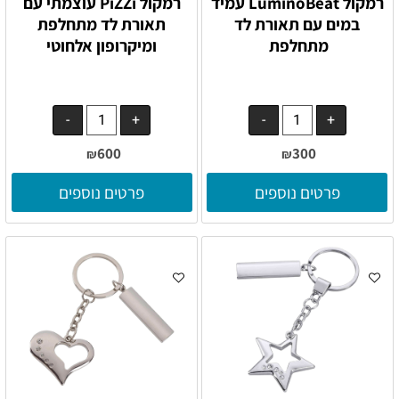
רמקול LuminoBeat עמיד
רמקול PiZZi עוצמתי עם
במים עם תאורת לד
תאורת לד מתחלפת
מתחלפת
ומיקרופון אלחוטי
600
300
₪
₪
פרטים נוספים
פרטים נוספים