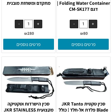
Folding Water Container |
מתקדם ומשחזת מובנית
דגם CM-SK177
280
80
₪
₪
פרטים נוספים
פרטים נוספים
סכין טקטית JKR Tanto
סכין הישרדות וטקטיקה
Blade פלדת אל-חלד | כולל
מקצועית JKR STAINLESS