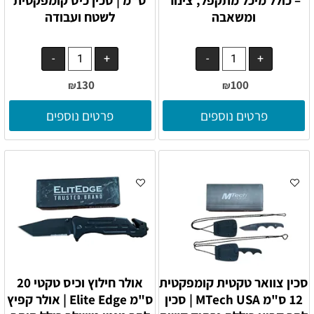
ומשאבה
לשטח ועבודה
130
100
₪
₪
פרטים נוספים
פרטים נוספים
סכין צוואר טקטית קומפקטית
אולר חילוץ וכיס טקטי 20
12 ס"מ MTech USA | סכין
ס"מ Elite Edge | אולר קפיץ