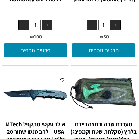
100
50
₪
₪
פרטים נוספים
פרטים נוספים
מערכת שדה ורחצה ניידת
אולר טקטי מתקפל MTech
בלחץ (מקלחת שטח וקמפינג)
USA – להב טנטו שחור 20
– כולל מיכל מתקפל, צינור
ס"מ | סכין כיס קומפקטית