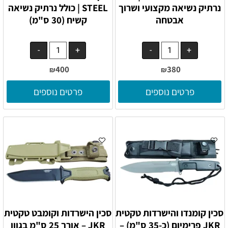
נרתיק נשיאה מקצועי ושרוך
STEEL | כולל נרתיק נשיאה
אבטחה
קשיח (30 ס"מ)
400
380
₪
₪
פרטים נוספים
פרטים נוספים
סכין קומנדו והישרדות טקטית
סכין הישרדות וקומבט טקטית
JKR פרימיום (כ-35 ס"מ) –
JKR – אורך 25 ס"מ בגוון