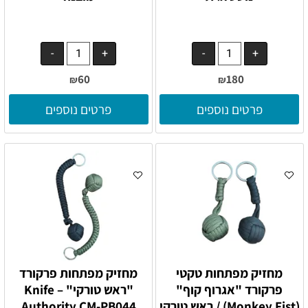
60
180
₪
₪
פרטים נוספים
פרטים נוספים
מחזיק מפתחות טקטי
מחזיק מפתחות פרקורד
פרקורד "אגרוף קוף"
"ראש טורקי" – Knife
(Monkey Fist) / ראש טורקי
Authority CM-PB044