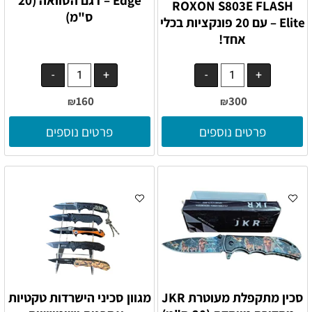
ROXON S803E FLASH
ס"מ)
Elite – עם 20 פונקציות בכלי
אחד!
160
300
₪
₪
פרטים נוספים
פרטים נוספים
סכין מתקפלת מעוטרת JKR
מגוון סכיני הישרדות טקטיות