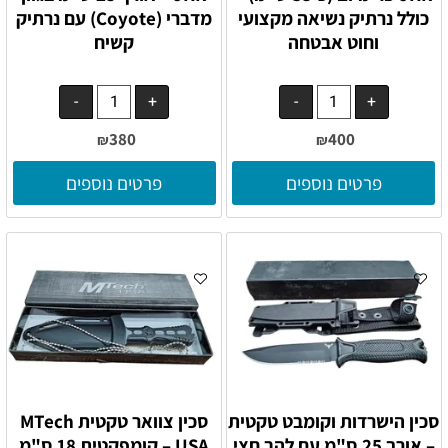
כולל נרתיק נשיאה מקצועי
מדברי (Coyote) עם נרתיק
וחוט אבטחה
קשיח
380
400
₪
₪
פרטים נוספים
פרטים נוספים
סכין הישרדות וקומבט טקטית
סכין צוואר טקטית MTech
– אורך 25 ס"מ עם להב חצי
USA – קומפקטית 18 ס"מ