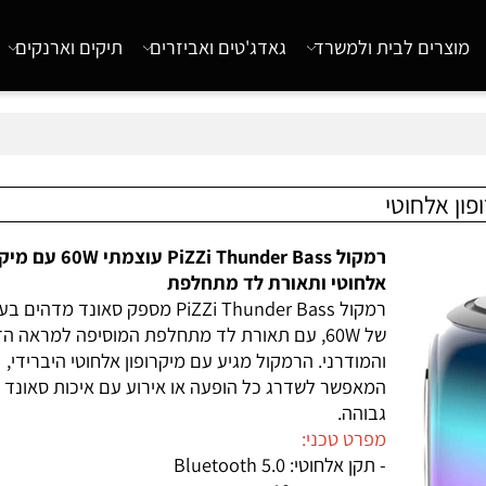
רים לבית ולמשרד
גאדג'טים ואביזרים
תיקים וארנקים
רמקול PiZZi Thunder Bass עוצמתי 60W עם 
אלחוטי ותאורת לד מתחלפת
רמקול PiZZi Thunder Bass מספק סאונד מדהים בע
של 60W, עם תאורת לד מתחלפת המוסיפה למראה הדינ
והמודרני. הרמקול מגיע עם מיקרופון אלחוטי היברידי,
המאפשר לשדרג כל הופעה או אירוע עם איכות סאונד
גבוהה.
מפרט טכני:
- תקן אלחוטי: Bluetooth 5.0