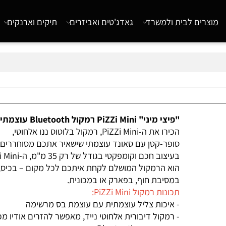
רים לבית ולמשרד
גאדג'טים ואביזרים
תיקים וארנקים
"פיצי מיני" PiZZi Mini רמקול Bluetooth עוצמתי 3W
הכירו את ה-PiZZi Mini, רמקול בלוטוס ננו אלחוטי,
סופר-קטן עם סאונד עוצמתי שישאיר אתכם מסוחררים.
בעיצוב חכם וקומפקטי בגודל של רק 35 מ"מ, ה
הוא הרמקול המושלם לקחת איתכם לכל מקום – בכיס,
במסיבת חוף, בפארק או במכונית.
תכונות רמקול PiZZi Mini:
- איכות צליל עוצמתית עם עוצמת בס מרשימה
- רמקול דיבורית אלחוטי נייד, מאפשר להזרים אודיו מכל