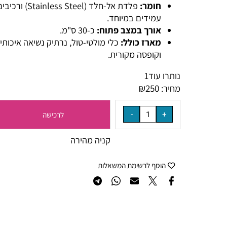
מותג:
Roxon
דגם:
MBT3 Multi BBQ Tool
חומר:
פלדת אל-חלד (Stainless Steel) ורכיבים
עמידים במיוחד.
אורך במצב פתוח:
כ-30 ס"מ.
מארז כולל:
כלי מולטי-טול, נרתיק נשיאה איכותי
וקופסה מקורית.
נותרו עוד
1
₪
250
מחיר:
לרכישה
קניה מהירה
הוסף לרשימת המשאלות