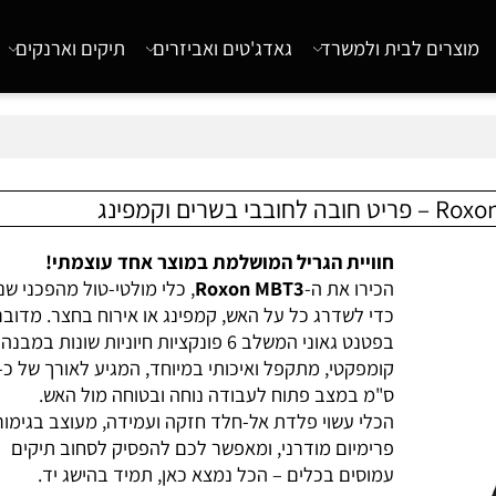
רים לבית ולמשרד
גאדג'טים ואביזרים
תיקים וארנקים
חוויית הגריל המושלמת במוצר אחד עוצמתי!
הכירו את ה-
Roxon MBT3
, כלי מולטי-טול מהפכני שנולד
כדי לשדרג כל על האש, קמפינג או אירוח בחצר. מדובר
בפטנט גאוני המשלב 6 פונקציות חיוניות שונות במבנה
קומפקטי, מתקפל ואיכותי במיוחד, המגיע לאורך 
ס"מ במצב פתוח לעבודה נוחה ובטוחה מול האש.
הכלי עשוי פלדת אל-חלד חזקה ועמידה, מעוצב בגימור
פרימיום מודרני, ומאפשר לכם להפסיק לסחוב תיקים
עמוסים בכלים – הכל נמצא כאן, תמיד בהישג יד.